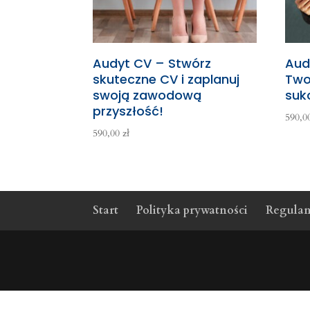
Audyt CV – Stwórz
Audy
skuteczne CV i zaplanuj
Two
swoją zawodową
suk
przyszłość!
590,
590,00
zł
Start
Polityka prywatności
Regula