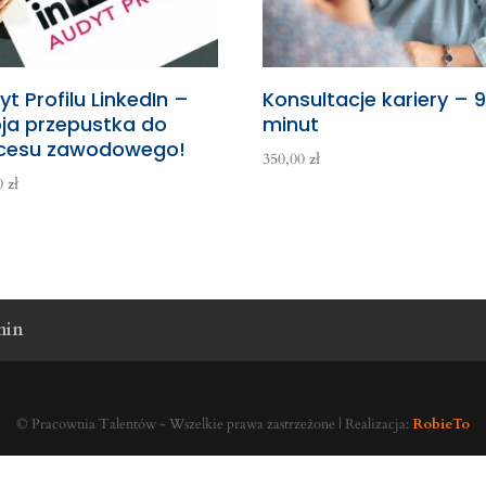
t Profilu LinkedIn –
Konsultacje kariery – 
ja przepustka do
minut
cesu zawodowego!
350,00
zł
00
zł
min
© Pracownia Talentów - Wszelkie prawa zastrzeżone | Realizacja:
RobieTo